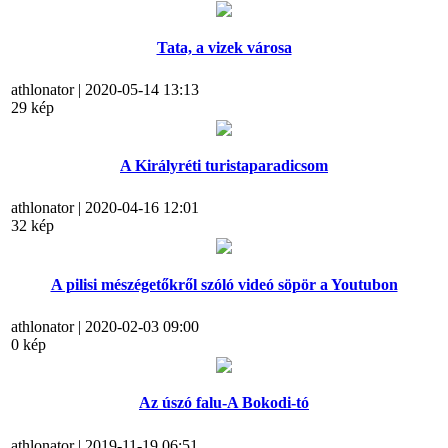
Tata, a vizek városa
athlonator | 2020-05-14 13:13
29 kép
A Királyréti turistaparadicsom
athlonator | 2020-04-16 12:01
32 kép
A pilisi mészégetőkről szóló videó söpör a Youtubon
athlonator | 2020-02-03 09:00
0 kép
Az úszó falu-A Bokodi-tó
athlonator | 2019-11-19 06:51