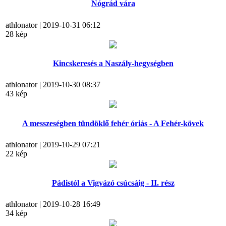
Nógrád vára
athlonator | 2019-10-31 06:12
28 kép
Kincskeresés a Naszály-hegységben
athlonator | 2019-10-30 08:37
43 kép
A messzeségben tündöklő fehér óriás - A Fehér-kövek
athlonator | 2019-10-29 07:21
22 kép
Pádistól a Vigyázó csúcsáig - II. rész
athlonator | 2019-10-28 16:49
34 kép