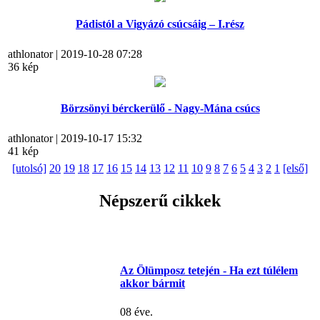
Pádistól a Vigyázó csúcsáig – I.rész
athlonator | 2019-10-28 07:28
36 kép
Börzsönyi bérckerülő - Nagy-Mána csúcs
athlonator | 2019-10-17 15:32
41 kép
[utolsó]
20
19
18
17
16
15
14
13
12
11
10
9
8
7
6
5
4
3
2
1
[első]
Népszerű cikkek
Az Ölümposz tetején - Ha ezt túlélem
akkor bármit
08 éve.