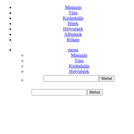
Magazin
Túra
Kirándulás
Hírek
Helységek
Albumok
Rólam
menu
Magazin
Túra
Kirándulás
Helységek