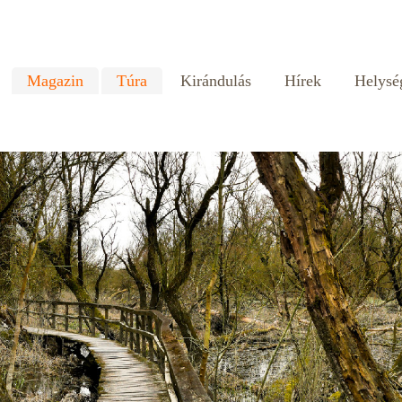
Magazin
Túra
Kirándulás
Hírek
Helysé