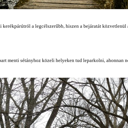
erékpárútról a legcélszerűbb, hiszen a bejáratát közvetlenül a
part menti sétányhoz közeli helyeken tud leparkolni, ahonnan n