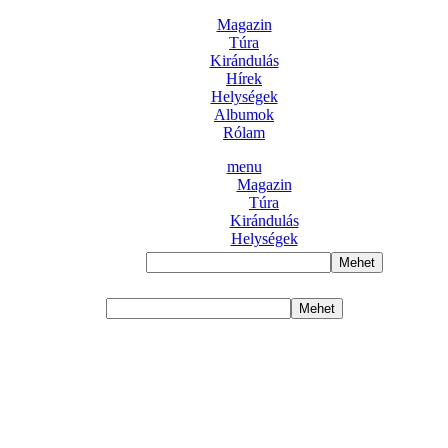
Magazin
Túra
Kirándulás
Hírek
Helységek
Albumok
Rólam
menu
Magazin
Túra
Kirándulás
Helységek