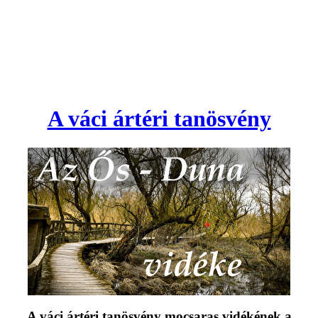
A váci ártéri tanösvény
A váci ártéri tanösvény mocsaras vidékének a