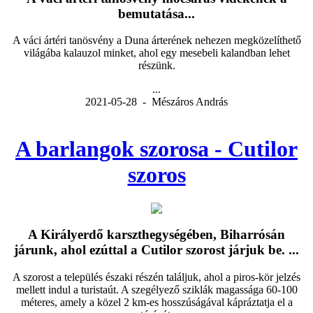
bemutatása...
A váci ártéri tanösvény a Duna árterének nehezen megközelíthető
világába kalauzol minket, ahol egy mesebeli kalandban lehet
részünk.
...
2021-05-28 - Mészáros András
A barlangok szorosa - Cutilor
szoros
A Királyerdő karszthegységében, Biharrósán
járunk, ahol ezúttal a Cutilor szorost járjuk be. ...
A szorost a település északi részén találjuk, ahol a piros-kör jelzés
mellett indul a turistaút. A szegélyező sziklák magassága 60-100
méteres, amely a közel 2 km-es hosszúságával kápráztatja el a