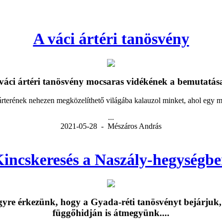
A váci ártéri tanösvény
váci ártéri tanösvény mocsaras vidékének a bemutatása
árterének nehezen megközelíthető világába kalauzol minket, ahol egy m
...
2021-05-28 - Mészáros András
incskeresés a Naszály-hegységb
egyre érkezünk, hogy a Gyada-réti tanösvényt bejárjuk
függőhidján is átmegyünk....