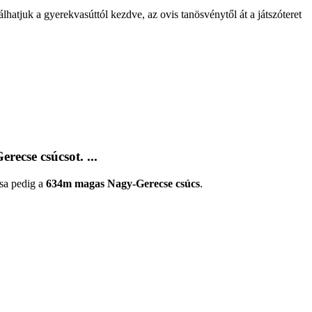
hatjuk a gyerekvasúttól kezdve, az ovis tanösvénytől át a játszóteret
ecse csúcsot. ...
sa pedig a
634m magas Nagy-Gerecse csúcs
.