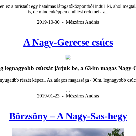
n ez a turistaút egy hatalmas látogatóközpontból indul ki, ahol megtalál
is, de mindenképpen említést érdemel az...
2019-10-30 - Mészáros András
A Nagy-Gerecse csúcs
g legnagyobb csúcsát járjuk be, a 634m magas Nagy-Ger
yugatibb részét képezi. Az átlagos magassága 400m, legnagyobb csúc
...
2019-01-23 - Mészáros András
Börzsöny – A Nagy-Sas-hegy