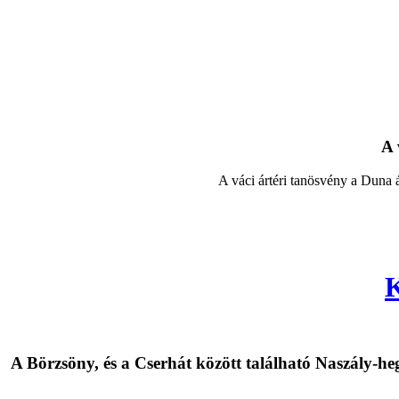
A 
A váci ártéri tanösvény a Duna 
K
A Börzsöny, és a Cserhát között található Naszály-h