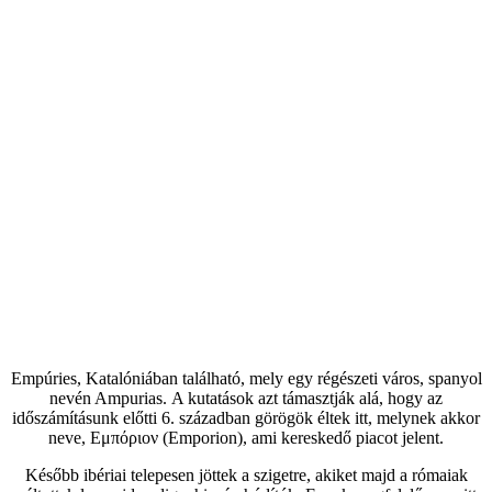
Empúries, Katalóniában található, mely egy régészeti város, spanyol
nevén Ampurias.
A kutatások azt támasztják alá, hogy az
időszámításunk előtti 6. században görögök éltek itt, melynek akkor
neve, Eμπόριον (Emporion), ami kereskedő piacot jelent.
Később ibériai telepesen jöttek a szigetre, akiket majd a rómaiak