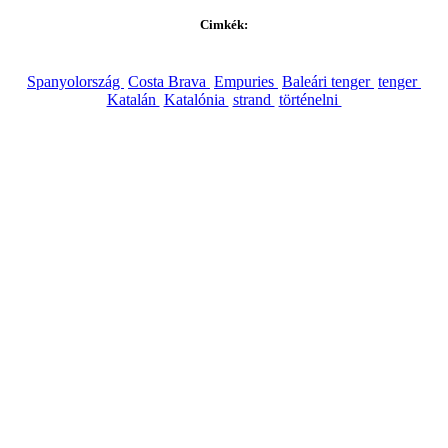
Cimkék:
Spanyolország
Costa Brava
Empuries
Baleári tenger
tenger
Katalán
Katalónia
strand
történelni