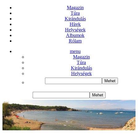
Magazin
Túra
Kirándulás
Hírek
Helységek
Albumok
Rólam
menu
Magazin
Túra
Kirándulás
Helységek