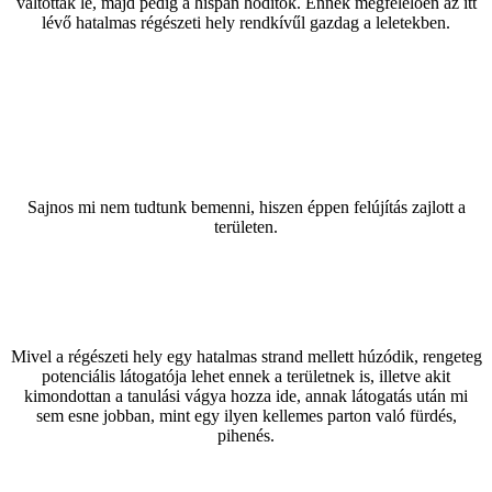
váltottak le, majd pedig a hispán hódítók. Ennek megfelelően az itt
lévő hatalmas régészeti hely rendkívűl gazdag a leletekben.
Sajnos mi nem tudtunk bemenni, hiszen éppen felújítás zajlott a
területen.
Mivel a régészeti hely egy hatalmas strand mellett húzódik, rengeteg
potenciális látogatója lehet ennek a területnek is, illetve akit
kimondottan a tanulási vágya hozza ide, annak látogatás után mi
sem esne jobban, mint egy ilyen kellemes parton való fürdés,
pihenés.