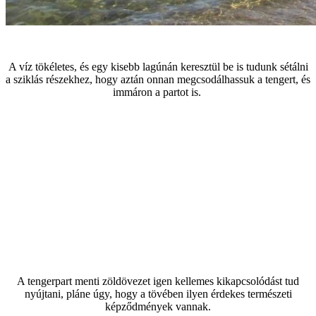
A víz tökéletes, és egy kisebb lagúnán keresztül be is tudunk sétálni
a sziklás részekhez, hogy aztán onnan megcsodálhassuk a tengert, és
immáron a partot is.
A tengerpart menti zöldövezet igen kellemes kikapcsolódást tud
nyújtani, pláne úgy, hogy a tövében ilyen érdekes természeti
képződmények vannak.