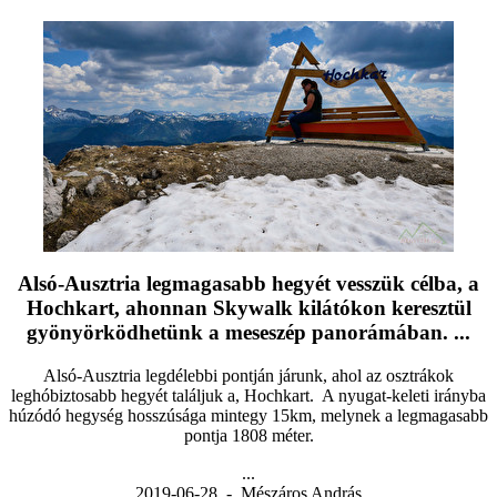
Alsó-Ausztria legmagasabb hegyét vesszük célba, a
Hochkart, ahonnan Skywalk kilátókon keresztül
gyönyörködhetünk a meseszép panorámában. ...
Alsó-Ausztria legdélebbi pontján járunk, ahol az osztrákok
leghóbiztosabb hegyét találjuk a, Hochkart. A nyugat-keleti irányba
húzódó hegység hosszúsága mintegy 15km, melynek a legmagasabb
pontja 1808 méter.
...
2019-06-28 - Mészáros András