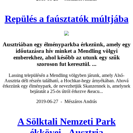
Repülés a faúsztatók múltjába
Ausztriában egy élményparkba érkezünk, amely egy
időutazásra hív minket a Mendling völgyi
emberekhez, ahol később az utunk egy szűk
szoroson fut keresztül. ...
Lassing településén a Mendling völgyben járunk, amely Alsó-
Ausztria déli részén található, a Hochkar-hegy árnyékában. Ahová
érkezünk egy élménypark, de nevezhetjük Skanzennek is, amelynek
bejáratát a 25-ös útról érkezve &eacu...
2019-06-27 - Mészáros András
A Sölktali Nemzeti Park
ékkövei - Ausztria