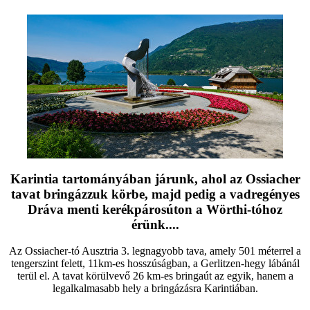
Karintia tartományában járunk, ahol az Ossiacher
tavat bringázzuk körbe, majd pedig a vadregényes
Dráva menti kerékpárosúton a Wörthi-tóhoz
érünk....
Az Ossiacher-tó Ausztria 3. legnagyobb tava, amely 501 méterrel a
tengerszint felett, 11km-es hosszúságban, a Gerlitzen-hegy lábánál
terül el. A tavat körülvevő 26 km-es bringaút az egyik, hanem a
legalkalmasabb hely a bringázásra Karintiában.