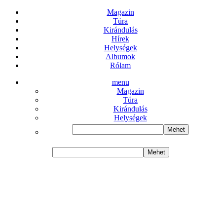
Magazin
Túra
Kirándulás
Hírek
Helységek
Albumok
Rólam
menu
Magazin
Túra
Kirándulás
Helységek