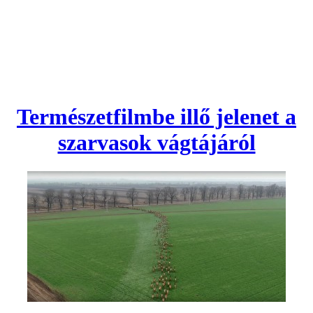
Természetfilmbe illő jelenet a
szarvasok vágtájáról