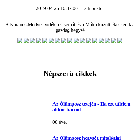
2019-04-26 16:37:00 - athlonator
A Karancs-Medves vidék a Cserhát és a Mátra között ékeskedik a
gazdag hegysé
Népszerű cikkek
Az Ölümposz tetején - Ha ezt túlélem
akkor bármit
08 éve.
Az Olümposz hegység mitológiai