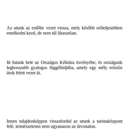
Az utunk az erdőbe vezet vissza, mely később erőteljesebben
emelkedni kezd, de nem túl fárasztóan.
Itt futunk bele az Országos Kéktúra ösvényébe, és országunk
leghosszabb gyalogos függőhidjába, amely egy mély eróziós
árok felett vezet át.
Innen tulajdonképpen visszafordul az utunk a turistaközpont
felé, természetesen nem ugyanazon az útvonalon.