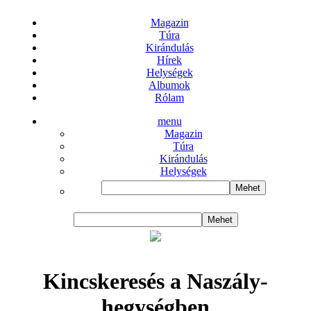
Magazin
Túra
Kirándulás
Hírek
Helységek
Albumok
Rólam
menu
Magazin
Túra
Kirándulás
Helységek
Kincskeresés a Naszály-
hegységben