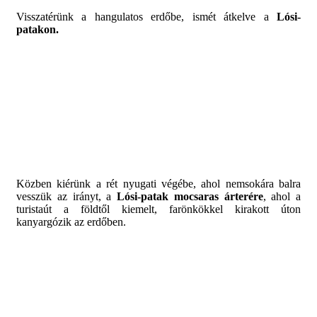
Visszatérünk a hangulatos erdőbe, ismét átkelve a
Lósi-
patakon.
Közben kiérünk a rét nyugati végébe, ahol nemsokára balra
vesszük az irányt, a
Lósi-patak mocsaras árterére
, ahol a
turistaút a földtől kiemelt, farönkökkel kirakott úton
kanyargózik az erdőben.