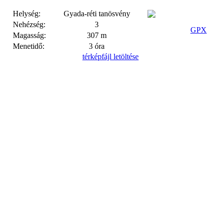
Helység:
Gyada-réti tanösvény
Nehézség:
3
GPX
Magasság:
307 m
Menetidő:
3 óra
térképfájl letöltése