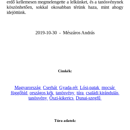
erdő kellemesen megmelengette a lelkünket, és a tanösvénynek
köszönhetően, sokkal okosabban térünk haza, mint ahogy
idejöttünk.
2019-10-30 - Mészáros András
Cimkék:
Magyarország
Cserhát
Gyada-rét
Lósi-patak
mocsár
függőhíd
országos kék
tanösvény
túra
családi kirándulás
tanösvény
Őszi-kikerics
Dunai-szegfű
Túra adatok: