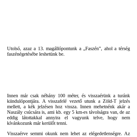
Utolsó, azaz a 13. magállópontunk a „Faszén”, ahol a térség
faszénégetésébe leshetünk be.
Innen már csak néhány 100 méter, és visszaérünk a turánk
kiindulópontjára. A visszafelé vezető utunk a Zöld-T jelzés
mellett, a kék jelzésen hoz vissza.
Innen mehetnénk akár a
Naszály csúcsára is, ami kb. egy 5 km-es távolságra van, de az
eddig látottakkal annyira el vagyunk telve, hogy nem
kívánkozunk már kerülőt tenni.
Visszaérve semmi okunk nem lehet az elégedetlenségre. Az