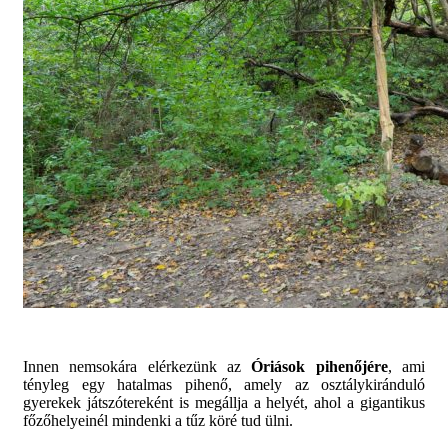
Innen nemsokára elérkezünk az
Óriások pihenőjére
, ami
tényleg egy hatalmas pihenő, amely az osztálykiránduló
gyerekek játszótereként is megállja a helyét, ahol a gigantikus
főzőhelyeinél mindenki a tűz köré tud ülni.