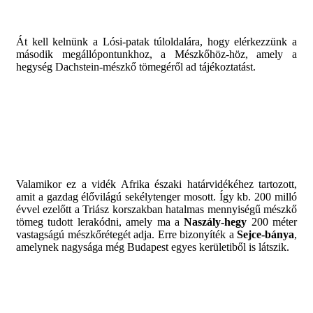
Át kell kelnünk a Lósi-patak túloldalára, hogy elérkezzünk a
második megállópontunkhoz, a Mészkőhöz-höz, amely a
hegység Dachstein-mészkő tömegéről ad tájékoztatást.
Valamikor ez a vidék Afrika északi határvidékéhez tartozott,
amit a gazdag élővilágú sekélytenger mosott. Így kb. 200 milló
évvel ezelőtt a Triász korszakban hatalmas mennyiségű mészkő
tömeg tudott lerakódni, amely ma a
Naszály-hegy
200 méter
vastagságú mészkőrétegét adja. Erre bizonyíték a
Sejce-bánya
,
amelynek nagysága még Budapest egyes kerületiből is látszik.