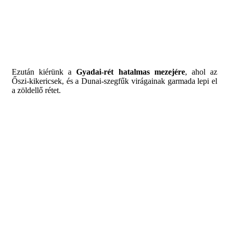
Ezután kiérünk a
Gyadai-rét hatalmas mezejére
, ahol az
Őszi-kikericsek, és a Dunai-szegfűk virágainak garmada lepi el
a zöldellő rétet.