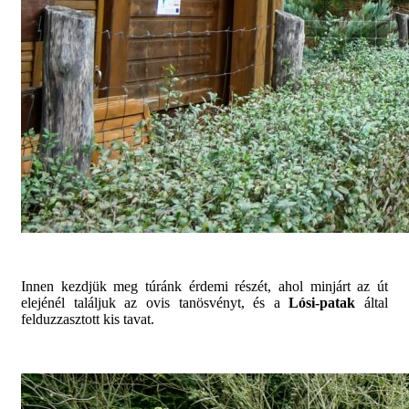
Innen kezdjük meg túránk érdemi részét, ahol minjárt az út
elejénél találjuk az ovis tanösvényt, és a
Lósi-patak
által
felduzzasztott kis tavat.