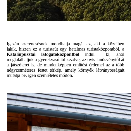
Igazán szerencsésnek mondhatja magát az, aki a közelben
lakik, hiszen ez a turistaút egy hatalmas turistaközpontból, a
Katalinpusztai látogatóközpontból
indul ki, ahol
megtalálhatjuk a gyerekvasúttól kezdve, az ovis tanösvénytől át
a játszóteret is, de mindenképpen említést érdemel az a több
négyzetméteres festet térkép, amely környék látványosságait
mutatja be, igen szemléletes módon.