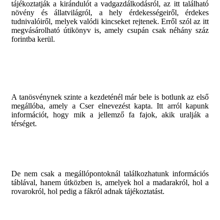
tájékoztatják a kirándulót a vadgazdálkodásról, az itt található
növény és állatvilágról, a hely érdekességeiről, érdekes
tudnivalóiről, melyek valódi kincseket rejtenek. Erről szól az itt
megvásárolható útikönyv is, amely csupán csak néhány száz
forintba kerül.
A tanösvénynek szinte a kezdeténél már bele is botlunk az első
megállóba, amely a Cser elnevezést kapta. Itt arról kapunk
információt, hogy mik a jellemző fa fajok, akik uralják a
térséget.
De nem csak a megállópontoknál találkozhatunk információs
táblával, hanem útközben is, amelyek hol a madarakról, hol a
rovarokról, hol pedig a fákról adnak tájékoztatást.