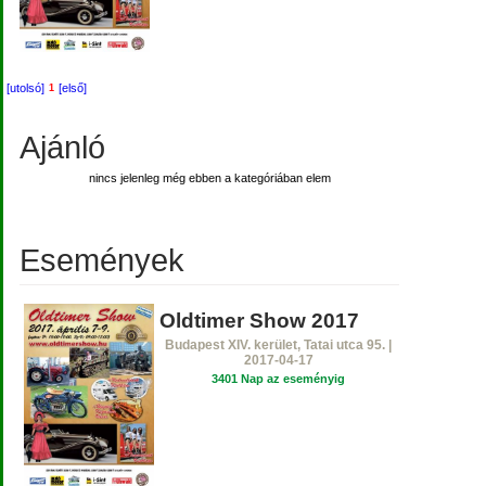
[utolsó]
[első]
1
Ajánló
nincs jelenleg még ebben a kategóriában elem
Események
Oldtimer Show 2017
Budapest XIV. kerület, Tatai utca 95. |
2017-04-17
3401 Nap az eseményig