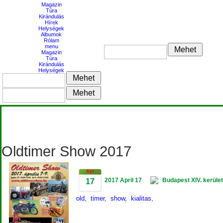
Magazin
Túra
Kirándulás
Hírek
Helységek
Albumok
Rólam
menu
Magazin
Túra
Kirándulás
Helységek
Oldtimer Show 2017
Apr
2017 April 17
Budapest XIV. kerület,
17
old,
timer,
show,
kialitas,