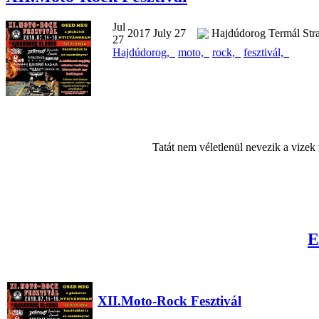
Jul
2017 July 27
Hajdúdorog Termál Str
27
Hajdúdorog,
moto,
rock,
fesztivál,
Tatát nem véletlenül nevezik a vizek 
E
XII.Moto-Rock Fesztivál