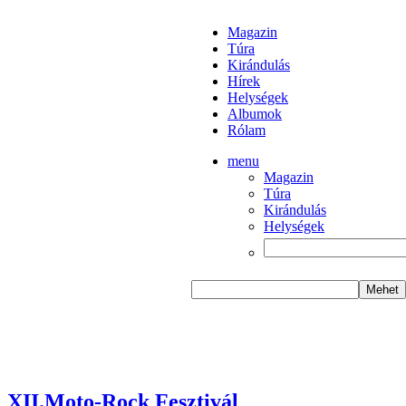
Magazin
Túra
Kirándulás
Hírek
Helységek
Albumok
Rólam
menu
Magazin
Túra
Kirándulás
Helységek
XII.Moto-Rock Fesztivál