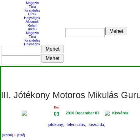
Magazin
Túra
Kirándulás
Hírek
Helységek
Albumok
Rólam
menu
Magazin
Túra
Kirándulás
Helységek
III. Jótékony Motoros Mikulás Gur
Dec
2016 December 03
Kisvárda
03
jótékony,
felvonulás,
kisvárda,
[utolsó]
[első]
1