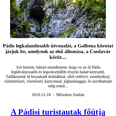
Pádis legkalandosabb útvonalát, a Galbena körutat
járjuk be, amelynek az első állomása, a Csodavár
körút....
Azt hiszem, bátran mondhatom, hogy ez az út Pádis
leglátványosabb és legsokszínűbb részein halad keresztül.
Találkozunk itt beszakadt dolinákkal, sűrű erdővel, zsombollyal,
vízkitöréssel, vízeséssel, kanyonnal, jégbarlanggal, és sorolhatnám
még sokái...
2018-12-18 - Mészáros András
A Pádisi turistautak főútja