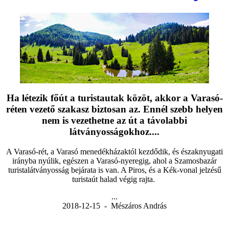
Ha létezik főút a turistautak közöt, akkor a Varasó-
réten vezető szakasz biztosan az. Ennél szebb helyen
nem is vezethetne az út a távolabbi
látványosságokhoz....
A Varasó-rét, a Varasó menedékházaktól kezdődik, és északnyugati
irányba nyúlik, egészen a Varasó-nyeregig, ahol a Szamosbazár
turistalátványosság bejárata is van. A Piros, és a Kék-vonal jelzésű
turistaút halad végig rajta.
...
2018-12-15 - Mészáros András