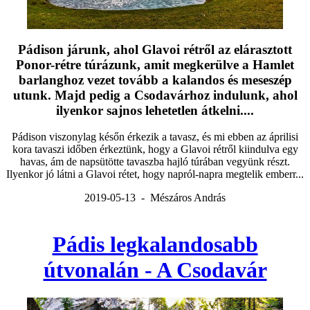
Pádison járunk, ahol Glavoi rétről az elárasztott
Ponor-rétre túrázunk, amit megkerülve a Hamlet
barlanghoz vezet tovább a kalandos és meseszép
utunk. Majd pedig a Csodavárhoz indulunk, ahol
ilyenkor sajnos lehetetlen átkelni....
Pádison viszonylag későn érkezik a tavasz, és mi ebben az áprilisi
kora tavaszi időben érkeztünk, hogy a Glavoi rétről kiindulva egy
havas, ám de napsütötte tavaszba hajló túrában vegyünk részt.
Ilyenkor jó látni a Glavoi rétet, hogy napról-napra megtelik emberr...
2019-05-13 - Mészáros András
Pádis legkalandosabb
útvonalán - A Csodavár