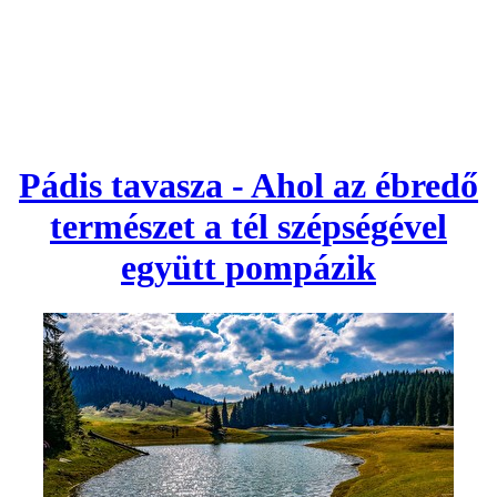
Pádis tavasza - Ahol az ébredő
természet a tél szépségével
együtt pompázik