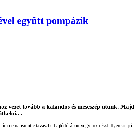
gével együtt pompázik
ghoz vezet tovább a kalandos és meseszép utunk. Majd
kelni....
, ám de napsütötte tavaszba hajló túrában vegyünk részt. Ilyenkor jó