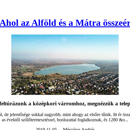
Ahol az Alföld és a Mátra összeé
feltúrázunk a középkori várromhoz, megnézzük a települé
, de jelentősége sokkal nagyobb, mint ahogy az elsőre tűnik. Itt ér öss
as évektől szőlőtermesztéssel, borászattal foglalkoznak, és 1280 &o...
2019-11-05 - Mészáros András