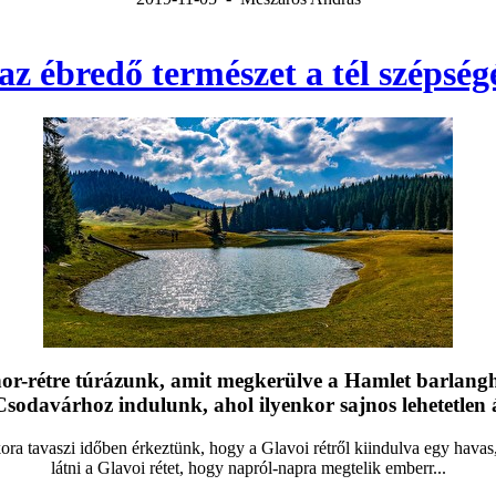
 az ébredő természet a tél szépsé
onor-rétre túrázunk, amit megkerülve a Hamlet barlan
Csodavárhoz indulunk, ahol ilyenkor sajnos lehetetlen át
kora tavaszi időben érkeztünk, hogy a Glavoi rétről kiindulva egy havas
látni a Glavoi rétet, hogy napról-napra megtelik emberr...