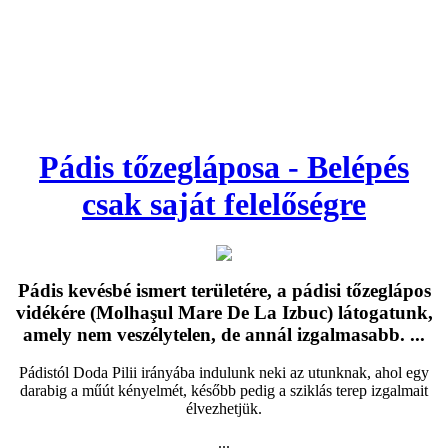
Pádis tőzegláposa - Belépés
csak saját felelőségre
Pádis kevésbé ismert területére, a pádisi tőzeglápos
vidékére (Molhaşul Mare De La Izbuc) látogatunk,
amely nem veszélytelen, de annál izgalmasabb. ...
Pádistól Doda Pilii irányába indulunk neki az utunknak, ahol egy
darabig a műút kényelmét, később pedig a sziklás terep izgalmait
élvezhetjük.
...