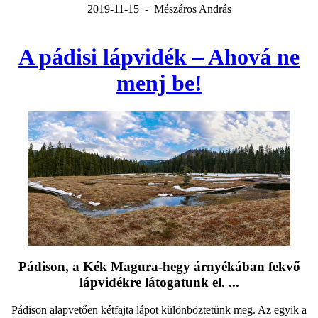
2019-11-15 - Mészáros András
A pádisi lápvidék – Ahová ne
menj be!
Pádison, a Kék Magura-hegy árnyékában fekvő
lápvidékre látogatunk el. ...
Pádison alapvetően kétfajta lápot különböztetünk meg. Az egyik a