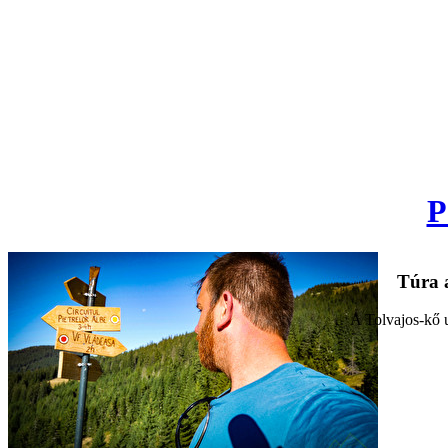
P
Túra a
A Tolvajos-kő u