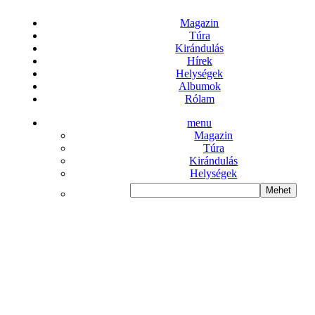
Magazin
Túra
Kirándulás
Hírek
Helységek
Albumok
Rólam
menu
Magazin
Túra
Kirándulás
Helységek