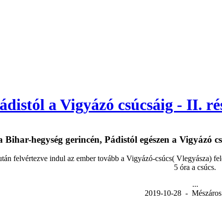
ádistól a Vigyázó csúcsáig - II. ré
 Bihar-hegység gerincén, Pádistól egészen a Vigyázó csú
tán felvértezve indul az ember tovább a Vigyázó-csúcs( Vlegyásza) fel
5 óra a csúcs.
...
2019-10-28 - Mészáros