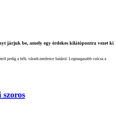
nyt járjuk be, amely egy érdekes kilátópontra vezet ki
atról pedig a béli, váradi-medence határol. Legmagasabb csúcsa a
 szoros