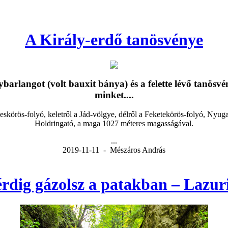
A Király-erdő tanösvénye
arlangot (volt bauxit bánya) és a felette lévő tanösvé
minket....
skörös-folyó, keletről a Jád-völgye, délről a Feketekörös-folyó, Nyug
Holdringató, a maga 1027 méteres magasságával.
...
2019-11-11 - Mészáros András
érdig gázolsz a patakban – Lazuri