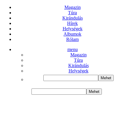
Magazin
Túra
Kirándulás
Hírek
Helységek
Albumok
Rólam
menu
Magazin
Túra
Kirándulás
Helységek