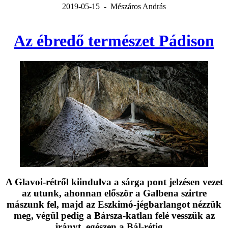
2019-05-15 - Mészáros András
Az ébredő természet Pádison
A Glavoi-rétről kiindulva a sárga pont jelzésen vezet
az utunk, ahonnan először a Galbena szirtre
mászunk fel, majd az Eszkimó-jégbarlangot nézzük
meg, végül pedig a Bársza-katlan felé vesszük az
irányt, egészen a Bál-rétig....