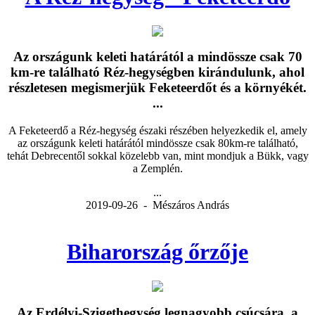
Az országunk keleti határától a mindössze csak 70
km-re található Réz-hegységben kirándulunk, ahol
részletesen megismerjük Feketeerdőt és a környékét.
...
A Feketeerdő a Réz-hegység északi részében helyezkedik el, amely
az országunk keleti határától mindössze csak 80km-re található,
tehát Debrecentől sokkal közelebb van, mint mondjuk a Bükk, vagy
a Zemplén.
...
2019-09-26 - Mészáros András
Biharország őrzője
Az Erdélyi-Szigethegység legnagyobb csúcsára, a