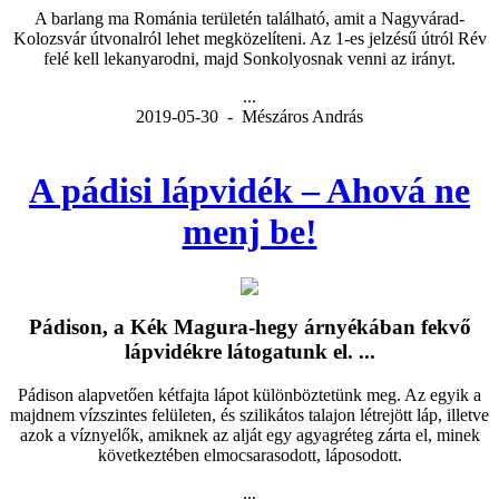
A barlang ma Románia területén található, amit a Nagyvárad-
Kolozsvár útvonalról lehet megközelíteni. Az 1-es jelzésű útról Rév
felé kell lekanyarodni, majd Sonkolyosnak venni az irányt.
...
2019-05-30 - Mészáros András
A pádisi lápvidék – Ahová ne
menj be!
Pádison, a Kék Magura-hegy árnyékában fekvő
lápvidékre látogatunk el. ...
Pádison alapvetően kétfajta lápot különböztetünk meg. Az egyik a
majdnem vízszintes felületen, és szilikátos talajon létrejött láp, illetve
azok a víznyelők, amiknek az alját egy agyagréteg zárta el, minek
következtében elmocsarasodott, láposodott.
...