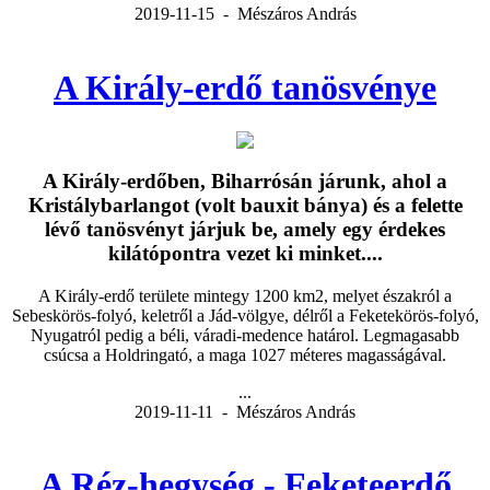
2019-11-15 - Mészáros András
A Király-erdő tanösvénye
A Király-erdőben, Biharrósán járunk, ahol a
Kristálybarlangot (volt bauxit bánya) és a felette
lévő tanösvényt járjuk be, amely egy érdekes
kilátópontra vezet ki minket....
A Király-erdő területe mintegy 1200 km2, melyet északról a
Sebeskörös-folyó, keletről a Jád-völgye, délről a Feketekörös-folyó,
Nyugatról pedig a béli, váradi-medence határol. Legmagasabb
csúcsa a Holdringató, a maga 1027 méteres magasságával.
...
2019-11-11 - Mészáros András
A Réz-hegység - Feketeerdő