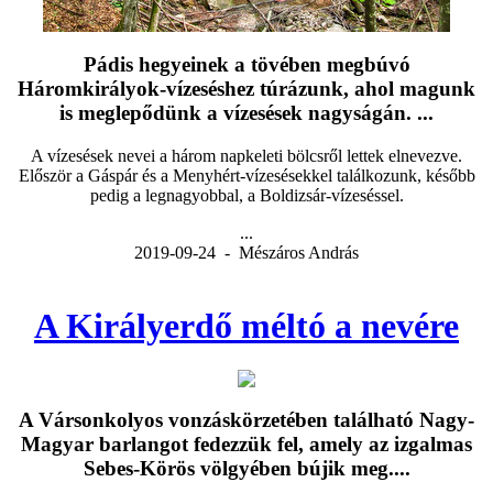
Pádis hegyeinek a tövében megbúvó
Háromkirályok-vízeséshez túrázunk, ahol magunk
is meglepődünk a vízesések nagyságán. ...
A vízesések nevei a három napkeleti bölcsről lettek elnevezve.
Először a Gáspár és a Menyhért-vízesésekkel találkozunk, később
pedig a legnagyobbal, a Boldizsár-vízeséssel.
...
2019-09-24 - Mészáros András
A Királyerdő méltó a nevére
A Vársonkolyos vonzáskörzetében található Nagy-
Magyar barlangot fedezzük fel, amely az izgalmas
Sebes-Körös völgyében bújik meg....