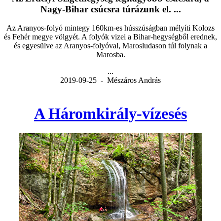
Nagy-Bihar csúcsra túrázunk el. ...
Az Aranyos-folyó mintegy 160km-es hússzúságban mélyíti Kolozs
és Fehér megye völgyét. A folyók vizei a Bihar-hegységből erednek,
és egyesülve az Aranyos-folyóval, Marosludason túl folynak a
Marosba.
...
2019-09-25 - Mészáros András
A Háromkirály-vízesés