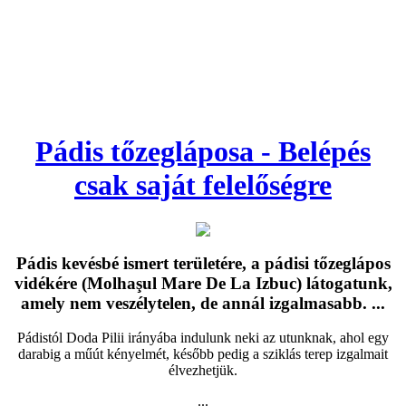
Pádis tőzegláposa - Belépés
csak saját felelőségre
Pádis kevésbé ismert területére, a pádisi tőzeglápos
vidékére (Molhaşul Mare De La Izbuc) látogatunk,
amely nem veszélytelen, de annál izgalmasabb. ...
Pádistól Doda Pilii irányába indulunk neki az utunknak, ahol egy
darabig a műút kényelmét, később pedig a sziklás terep izgalmait
élvezhetjük.
...