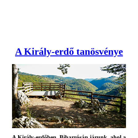
A Király-erdő tanösvénye
A Király-erdőben, Biharrósán járunk, ahol a