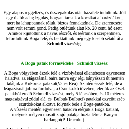
Egy alapos reggelizés, és összepakolás után hazafelé indultunk. Jött
egy újabb adag izgulás, hogyan tartsuk a kocsikat a barázdákon,
mert ha lehuppannak róluk, biztos fennakadnak. De szerencsére
nem volt semmi gond. Pedig ottlétünk alatt kb. 20 centi hó esett.
Amikor kijutottunk a havas részről, és leértünk a szerpentinen,
lefordultunk Boga felé, és beiktattunk még egy kisebb sétatúrát a
Schmidl vízesésig
.
A Boga-patak forrásvidéke
-
Schmidl vízesés:
A Boga völgyében észak felé a vízfolyással ellentétesen egyenesen
haladva, az elágazásnál balra tartva egy régi bányászati út mentén
találjuk a Kukorica-patakot(Valea Rea). Szintén észak felé, de a
leágazásnál jobbra fordulva, a Csonka-kő tövében, elérjük az Osel-
patakból eredő Schmidl vízesést, mely 5 lépcsőben, és 10 méteres
magaságával zúdul alá, és Bulbuk(Bulbuci) patakkal egyeütt szép
szurdokokat alkotva folynak bele a Boga-patakba.
A vízesés mentén egyenesen haladva elérjük a Boga-katlant,
melynek mélyen mosott zugó patakja hozta létre a Kanyar
barlangot(P. Dracului)
.