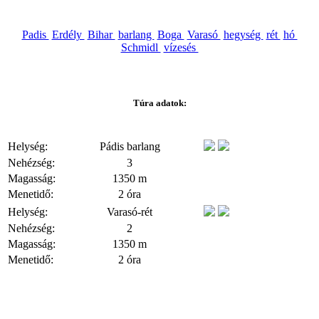
Padis
Erdély
Bihar
barlang
Boga
Varasó
hegység
rét
hó
Schmidl
vízesés
Túra adatok:
Helység:
Pádis barlang
Nehézség:
3
Magasság:
1350 m
Menetidő:
2 óra
Helység:
Varasó-rét
Nehézség:
2
Magasság:
1350 m
Menetidő:
2 óra