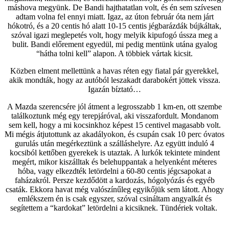
máshova megyünk. De Bandi hajthatatlan volt, és én sem szívesen
adtam volna fel ennyi miatt. Igaz, az úton február óta nem járt
hókotró, és a 20 centis hó alatt 10-15 centis jégbarázdák bújkáltak,
szóval igazi meglepetés volt, hogy melyik kipufogó ússza meg a
bulit. Bandi előrement egyedül, mi pedig mentünk utána gyalog
“hátha tolni kell” alapon. A többiek vártak kicsit.
Közben elment mellettünk a havas réten egy fiatal pár gyerekkel,
akik mondták, hogy az autóból leszakadt darabokért jöttek vissza.
Igazán bíztató…
A Mazda szerencsére jól átment a legrosszabb 1 km-en, ott szembe
találkoztunk még egy terepjáróval, aki visszafordult. Mondanom
sem kell, hogy a mi kocsinkhoz képest 15 centivel magasabb volt.
Mi mégis átjutottunk az akadályokon, és csupán csak 10 perc óvatos
gurulás után megérkeztünk a szálláshelyre. Az együtt induló 4
kocsiból kettőben gyerekek is utaztak. A lurkók tekintete mindent
megért, mikor kiszálltak és belehuppantak a helyenként méteres
hóba, vagy elkezdték letördelni a 60-80 centis jégcsapokat a
faházakról. Persze kezdődött a kardozás, hógolyózás és egyéb
csaták. Ekkora havat még valószínűleg egyikőjük sem látott. Ahogy
emlékszem én is csak egyszer, szóval csináltam angyalkát és
segítettem a “kardokat” letördelni a kicsiknek. Tündériek voltak.