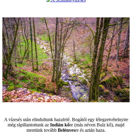
A vízesés után elindultunk hazafelé. Bogától egy lélegzetvételnyire
még rápillantottunk az
Indián kő
re (más néven Bulz kő), majd
mentünk tovább
Belényes
re és aztán haza.