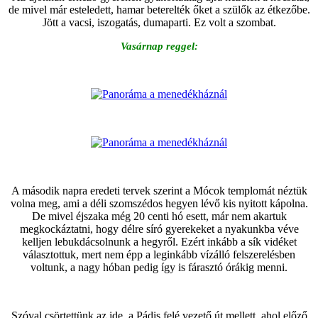
de mivel már esteledett, hamar beterelték őket a szülők az étkezőbe.
Jött a vacsi, iszogatás, dumaparti. Ez volt a szombat.
Vasárnap reggel:
A második napra eredeti tervek szerint a Mócok templomát néztük
volna meg, ami a déli szomszédos hegyen lévő kis nyitott kápolna.
De mivel éjszaka még 20 centi hó esett, már nem akartuk
megkockáztatni, hogy délre síró gyerekeket a nyakunkba véve
kelljen lebukdácsolnunk a hegyről. Ezért inkább a sík vidéket
választottuk, mert nem épp a leginkább vízálló felszerelésben
voltunk, a nagy hóban pedig így is fárasztó órákig menni.
Szóval csörtettünk az ide, a Pádis felé vezető út mellett, ahol előző