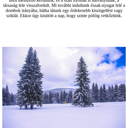
úttól messzebb kerültünk, és a szán nyomai is halványultak, a
társaság fele visszafordult. Mi további indultunk észak-nyugat felé a
dombok irányába, hátha látunk egy érdekesebb kiszögellést vagy
sziklát. Ekkor úgy kisütött a nap, hogy szinte pólóig vetkőztünk.