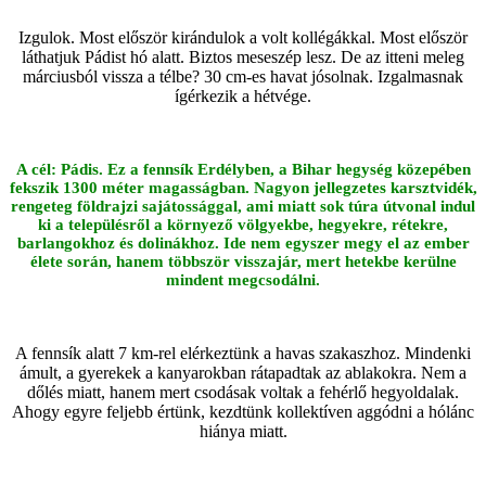
Izgulok. Most először kirándulok a volt kollégákkal. Most először
láthatjuk Pádist hó alatt. Biztos meseszép lesz. De az itteni meleg
márciusból vissza a télbe? 30 cm-es havat jósolnak. Izgalmasnak
ígérkezik a hétvége.
A cél: Pádis. Ez a fennsík Erdélyben, a Bihar hegység közepében
fekszik 1300 méter magasságban. Nagyon jellegzetes karsztvidék,
rengeteg földrajzi sajátossággal, ami miatt sok túra útvonal indul
ki a településről a környező völgyekbe, hegyekre, rétekre,
barlangokhoz és dolinákhoz. Ide nem egyszer megy el az ember
élete során, hanem többször visszajár, mert hetekbe kerülne
mindent
megcsod
álni.
A fennsík alatt 7 km-rel elérkeztünk a havas szakaszhoz. Mindenki
ámult, a gyerekek a kanyarokban rátapadtak az ablakokra. Nem a
dőlés miatt, hanem mert csodásak voltak a fehérlő hegyoldalak.
Ahogy egyre feljebb értünk, kezdtünk kollektíven aggódni a hólánc
hiánya miatt.