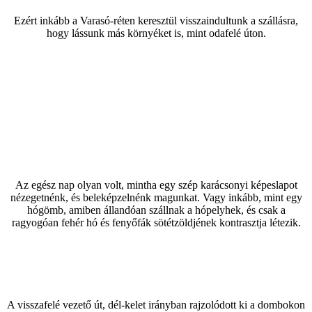
Ezért inkább a Varasó-réten keresztül visszaindultunk a szállásra,
hogy lássunk más környéket is, mint odafelé úton.
Az egész nap olyan volt, mintha egy szép karácsonyi képeslapot
nézegetnénk, és beleképzelnénk magunkat. Vagy inkább, mint egy
hógömb, amiben állandóan szállnak a hópelyhek, és csak a
ragyogóan fehér hó és fenyőfák sötétzöldjének kontrasztja létezik.
A visszafelé vezető út, dél-kelet irányban rajzolódott ki a dombokon