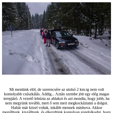
Mi mentünk elöl, de szerencsére az utolsó 2 km-ig nem volt
komolyabb csúszkálás. Addig... Aztán szembe jött egy elég magas
terepjáró. A vezető lehúzta az ablakot és azt mondta, hogy jobb, ha
nem megyünk tovább, mert ő sem meri megkockáztatni a dolgot.
Habár már közel voltak, inkább mennek máshova. Akkor
megálltunk, kiszálltunk, és elkezdtünk komolyan gondolkodni, hogy