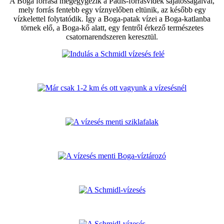
A Boga forrása megegygezik a Pádis-forrásvidék sajátosságaival,
mely forrás fentebb egy víznyelőben eltünik, az később egy
vízkelettel folytatódik. Így a Boga-patak vízei a Boga-katlanba
törnek elő, a Boga-kő alatt, egy fentről érkező természetes
csatornarendszeren keresztül.