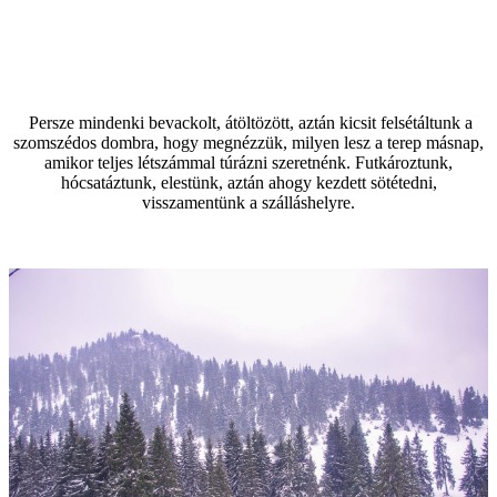
Persze mindenki bevackolt, átöltözött, aztán kicsit felsétáltunk a
szomszédos dombra, hogy megnézzük, milyen lesz a terep másnap,
amikor teljes létszámmal túrázni szeretnénk. Futkároztunk,
hócsatáztunk, elestünk, aztán ahogy kezdett sötétedni,
visszamentünk a szálláshelyre.