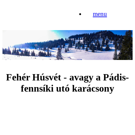
menu
Fehér Húsvét - avagy a Pádis-
fennsíki utó karácsony