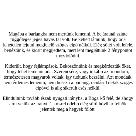
Magába a barlangba nem mertünk lemenni. A bejáratnál szinte
függőleges jeges-havas fal volt. Be kellett látnunk, hogy oda
lehetetlen lejutni megfelelő szöges cipő nélkül. Elég sötét volt lefelé,
benéztünk, és kicsit megijedtem, mert lent megláttunk 2 fénypontot
mozdolódni.
Kiderült, hogy fejlámpások. Beköszöntünk és megkérdeztük őket,
hogy lehet lemenni oda. Szerencsére, vagy inkább azt mondom,
természetesen
magyarok voltak, így tudtunk beszélni. Azt mondták,
nem érdemes lemenni, nem hosszú a barlang, ráadásul nekik szöges
cipővel is alig sikerült esés nélkül.
Elindultunk tovább észak-nyugati irányba, a Boga-kő felé, de ahogy
arra vettük az irányt, 1 km-rel odébb elég sűrű hóvihar felhők
jelentek meg a hegyek fölött.