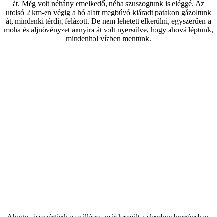
át. Még volt néhány emelkedő, néha szuszogtunk is eléggé. Az
utolsó 2 km-en végig a hó alatt megbúvó kiáradt patakon gázoltunk
át, mindenki térdig felázott. De nem lehetett elkerülni, egyszerűen a
moha és aljnövényzet annyira át volt nyersülve, hogy ahová léptünk,
mindenhol vízben mentünk.
Ahogy visszaértünk a szállásra, már készült a slambuc borgácsban,