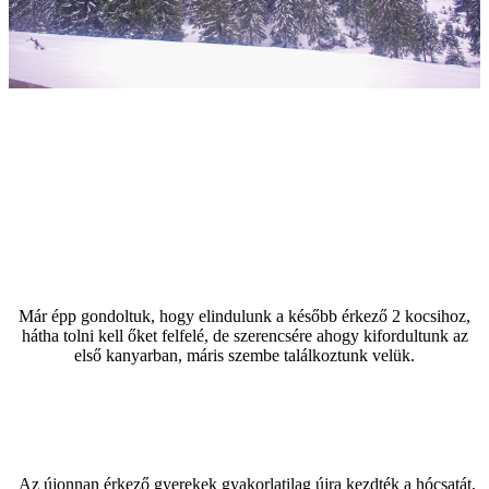
Már épp gondoltuk, hogy elindulunk a később érkező 2 kocsihoz,
hátha tolni kell őket felfelé, de szerencsére ahogy kifordultunk az
első kanyarban, máris szembe találkoztunk velük.
Az újonnan érkező gyerekek gyakorlatilag újra kezdték a hócsatát,