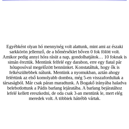
Egyébként olyan hó mennyiség volt alattunk, mint ami az északi
sarkkörön jellemző, de a hőmérséklet bőven 0 fok fölött volt.
Amikor pedig annyi hóra rásüt a nap, gondolhatjátok… 10 foknak is
simán éreztük. Mentünk felfelé egy darabon, erre egy fiatal pár
hótaposóval megelőzött bennünket. Konstatáltuk, hogy ők is
felkészültebbek nálunk. Mentünk a nyomukban, aztán ahogy
felértünk az első komolyabb dombra, még 5-en visszafordultak a
társaságból. Már csak páran maradtunk. A Bogakő irányába haladva
belebotlottunk a Pádis barlang lejáratába. A barlang bejáratához
lefelé kellett ereszkedni, de oda csak 3-an mentünk le, mert elég
meredek volt. A többiek hátrébb vártak.