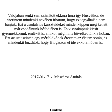
Valójában senki sem számított ekkora hóra így Húsvétkor, de
szerintem mindenki nevében irhatom, hogy ezt egyáltalán nem
bánjuk. Ezt a csodálatos karsztvidéket mindenképpen meg kellett
már csodálnunk hófödtében is. És visszakaptuk kicsit
gyermekkorunk emlékét is, amikor még mi is bővelkedtünk a hóban.
Ezt az utat szintén egy mérföldkőnek éreztem az életem során, és
mindenkit buzdítok, hogy látogasson el ide ekkora hóban is.
2017-01-17 - Mészáros András
Cimkék: