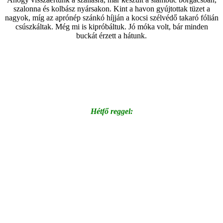
szalonna és kolbász nyársakon. Kint a havon gyújtottak tüzet a
nagyok, míg az aprónép szánkó híjján a kocsi szélvédő takaró fólián
csúszkáltak. Még mi is kipróbáltuk. Jó móka volt, bár minden
buckát érzett a hátunk.
Hétfő reggel: