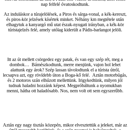
nap felfelé óvatoskodtunk.
Az induláskor a túrajelölések, a Piros és sárga-vonal, a kék-kereszt,
és piros-kör jelzések kísértek minket. Néhány km megtétele után
elhagytuk a kanyargó mű utat észak-nyugati irányban, a kék-kör
túristajelzés felé, amely utólag kiderült a Pádis-barlangot jelöli.
Itt az út mellett csörgedez egy patak, és van egy szép rét, meg a
dombok… Bámészkodtunk, merre menjünk, vajon hol lehet
alattunk egy árok? Szép lassan távolodtunk el a túrista útról,
lecsapva azt, egy rövídebb úton a Boga-kő felé. Aztán motorbúgás,
és 2 motoros szán elhúzott mellettünk. Irigykedtünk, milyen jól
tudnak haladni hozzánk képest. Megpróbáltunk a nyomukban
menni, hátha ott haladósabb. Nos, nem volt ott sem egyszerűbb.
Aztán egy nagy tisztás közepén, mikor elvesztettük a jeleket, már az