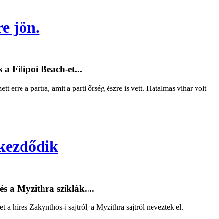
e jön.
a Filipoi Beach-et...
t erre a partra, amit a parti őrség észre is vett. Hatalmas vihar volt
 kezdődik
s a Myzithra sziklák....
 a híres Zakynthos-i sajtról, a Myzithra sajtról neveztek el.