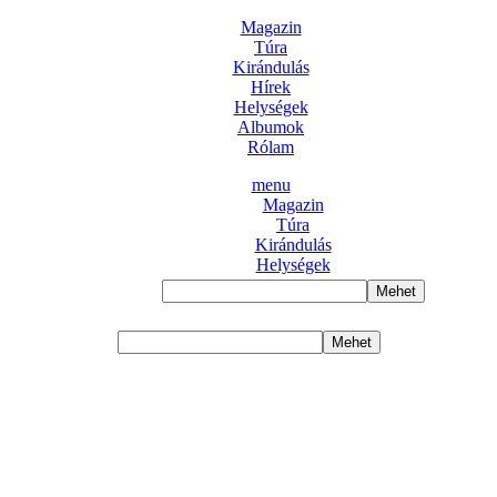
Magazin
Túra
Kirándulás
Hírek
Helységek
Albumok
Rólam
menu
Magazin
Túra
Kirándulás
Helységek