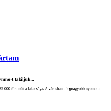
jártam
mno-t találjuk...
r 35 000 főre nőtt a lakossága. A városban a legnagyobb nyomot a