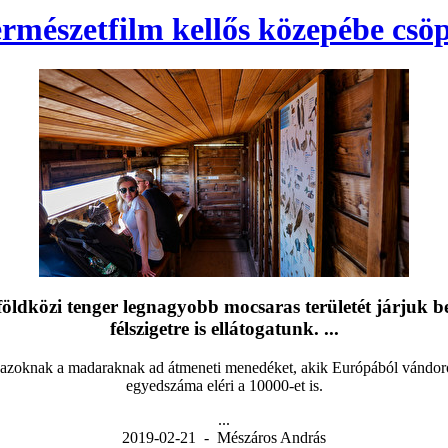
ermészetfilm kellős közepébe cs
ol földközi tenger legnagyobb mocsaras területét járjuk
félszigetre is ellátogatunk. ...
s azoknak a madaraknak ad átmeneti menedéket, akik Európából vándoro
egyedszáma eléri a 10000-et is.
...
2019-02-21 - Mészáros András