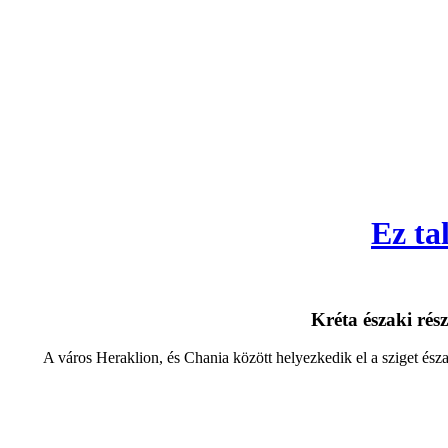
Ez ta
Kréta északi rés
A város Heraklion, és Chania között helyezkedik el a sziget ész