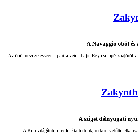
Zakyn
A Navaggio öböl és a
Az öböl nevezetessége a partra vetett hajó. Egy csempészhajóról van s
Zakyntho
A sziget délnyugati nyú
A Keri világítótorony felé tartottunk, mikor is előtte elkan