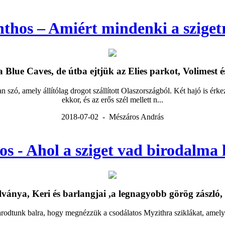
thos – Amiért mindenki a szigetr
 Blue Caves, de útba ejtjük az Elies parkot, Volimest és 
zó, amely állítólag drogot szállított Olaszországból. Két hajó is érkezet
ekkor, és az erős szél mellett n...
2018-07-02 - Mészáros András
s - Ahol a sziget vad birodalma
lványa, Keri és barlangjai ,a legnagyobb görög zászló, é
yarodtunk balra, hogy megnézzük a csodálatos Myzithra sziklákat, amelyet