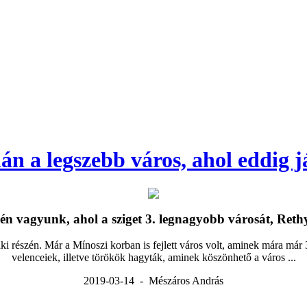
lán a legszebb város, ahol eddig 
zén vagyunk, ahol a sziget 3. legnagyobb városát, Rethy
aki részén. Már a Mínoszi korban is fejlett város volt, aminek mára má
velenceiek, illetve törökök hagyták, aminek köszönhető a város ...
2019-03-14 - Mészáros András