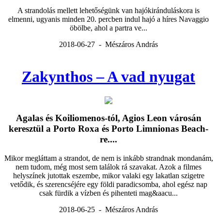
A strandolás mellett lehetőségünk van hajókiránduláskora is
elmenni, ugyanis minden 20. percben indul hajó a híres Navaggio
öbölbe, ahol a partra ve...
2018-06-27 - Mészáros András
Zakynthos – A vad nyugat
Agalas és Koiliomenos-tól, Agios Leon városán
keresztül a Porto Roxa és Porto Limnionas Beach-
re....
Mikor megláttam a strandot, de nem is inkább strandnak mondanám,
nem tudom, még most sem találok rá szavakat. Azok a filmes
helyszínek jutottak eszembe, mikor valaki egy lakatlan szigetre
vetődik, és szerencséjére egy földi paradicsomba, ahol egész nap
csak fürdik a vízben és pihenteti mag&aacu...
2018-06-25 - Mészáros András