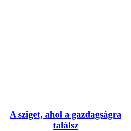
A sziget, ahol a gazdagságra
találsz