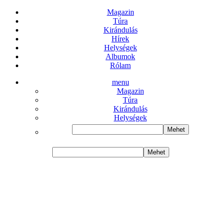
Magazin
Túra
Kirándulás
Hírek
Helységek
Albumok
Rólam
menu
Magazin
Túra
Kirándulás
Helységek