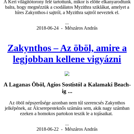
A Keri világítótorony felé tartottunk, mikor is előtte elkanyarodtunk
balra, hogy megnézzük a csodálatos Myzithra sziklákat, amelyet a
híres Zakynthos-i sajtról, a Myzithra sajtról neveztek el.
...
2018-06-24 - Mészáros András
Zakynthos – Az öböl, amire a
legjobban kellene vigyázni
A Laganas Öböl, Agios Sostistól a Kalamaki Beach-
ig ...
Az öböl népszerűsége azonban nem túl szerencsés Zakynthos
jelképének, az Álcserepesteknős számára sem, akik nagy számban
ezeken a homokos partokon teszik le a tojásaikat.
...
2018-06-22 - Mészáros András