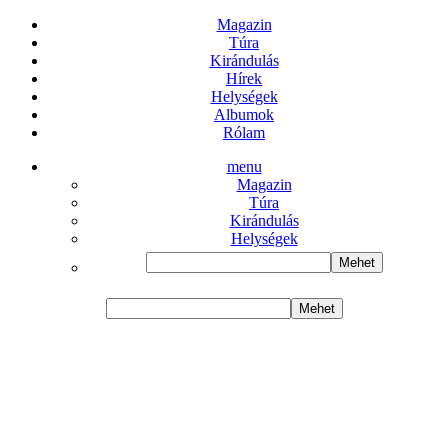
Magazin
Túra
Kirándulás
Hírek
Helységek
Albumok
Rólam
menu
Magazin
Túra
Kirándulás
Helységek