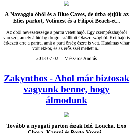
A Navaggio öböl és a Blue Caves, de útba ejtjük az
Elies parkot, Volimest és a Filipoi Beach-et...
Az öböl nevezetessége a partra vetett hajó. Egy csempészhajóról
van szó, amely állítólag drogot szállított Olaszországból. Két hajó is
érkezett erre a partra, amit a parti őrség észre is vett. Hatalmas vihar
volt ekkor, és az erős szél mellett n...
2018-07-02 - Mészáros András
Zakynthos - Ahol már biztosak
vagyunk benne, hogy
álmodunk
Tovább a nyugati parton észak felé. Loucha, Exo
Chora, Kampi és Porto Vromi...