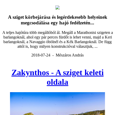
A sziget körbejárása és legérdekesebb helyeinek
megcsodálása egy hajó fedélzetén...
A teljes hajótúra több megállóból ál. Megáll a Marathonisi szigeten a
barlangoknál, ahol egy pár perces fürdőt is lehet venni, majd a Keri
barlangoknál, a Navaggio öbölnél és a Kék Barlangoknál. De függ
attól is, hogy milyen konstrukcióval választjuk, ...
2018-07-24 - Mészáros András
Zakynthos - A sziget keleti
oldala