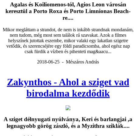
Agalas és Koiliomenos-tól, Agios Leon városán
keresztül a Porto Roxa és Porto Limnionas Beach-
re....
Mikor megláttam a strandot, de nem is inkább strandnak mondanám,
nem tudom, még most sem találok rá szavakat. Azok a filmes
helyszínek jutottak eszembe, mikor valaki egy lakatlan szigetre
vetődik, és szerencséjére egy földi paradicsomba, ahol egész nap
csak fürdik a vízben és pihenteti mag&aacu...
2018-06-25 - Mészáros András
Zakynthos - Ahol a sziget vad
birodalma kezdődik
A sziget délnyugati nyúlványa, Keri és barlangjai ,a
legnagyobb görög zászló, és a Myzithra sziklák....