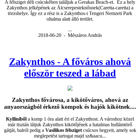
A félsziget déli csücskében találjuk a Gerakas Beach-et. Ez a hely
Zakynthos jelképének az Álcserepesteknősnek(Caretta-caretta) a
törzshelye. Így ez a rész is a Zakynthos-i Tengeri Nemzeti Park
oltalma alatt álló terület.
...
2018-06-20 - Mészáros András
Zakynthos - A főváros ahová
először teszed a lábad
Zakynthos fővárosa, a kikötőváros, ahová az
anyaországból érkező kompok és hajók kikötnek....
Kylliniből
a komp 1 óra alatt éri el Zakynthost. A városhoz közel
már tisztán látjuk Zakynthos kikötőjének a hatalmas hullámtörő
gátját, balról pedig a
Vasilikos félsziget
csúcsos hegyeit, amely sok
meglepetést tartogat majd sz&aacu...