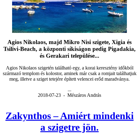
Agios Nikolaos, majd Mikro Nisi szigete, Xigia és
Tsilivi-Beach, a központi síkiságon pedig Pigadakia,
és Gerakari települése...
Agios Nikolaos szigetén található egy, a korai keresztény időkból
származó templom és kolostor, aminek már csak a romjait találhatjuk
meg, illetve a sziget tetejére épített velencei erőd maradványa.
...
2018-07-23 - Mészáros András
Zakynthos – Amiért mindenki
a szigetre jön.