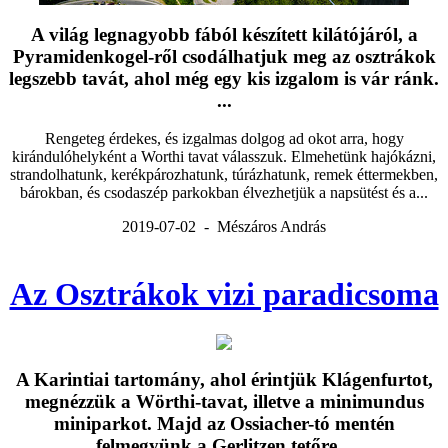
A világ legnagyobb fából készített kilátójáról, a
Pyramidenkogel-ről csodálhatjuk meg az osztrákok
legszebb tavát, ahol még egy kis izgalom is vár ránk.
...
Rengeteg érdekes, és izgalmas dolgog ad okot arra, hogy
kirándulóhelyként a Worthi tavat válasszuk. Elmehetünk hajókázni,
strandolhatunk, kerékpározhatunk, túrázhatunk, remek éttermekben,
bárokban, és csodaszép parkokban élvezhetjük a napsütést és a...
2019-07-02 - Mészáros András
Az Osztrákok vizi paradicsoma
A Karintiai tartomány, ahol érintjük Klágenfurtot,
megnézzük a Wörthi-tavat, illetve a minimundus
miniparkot. Majd az Ossiacher-tó mentén
felmegyünk a Gerlitzen tetőre...