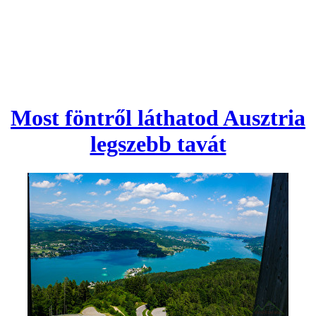
Most föntről láthatod Ausztria
legszebb tavát