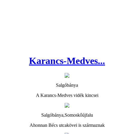
Karancs-Medves...
Salgóbánya
A Karancs-Medves vidék kincsei
Salgóbánya,Somoskőújfalu
Ahonnan Bécs utcakövei is származnak